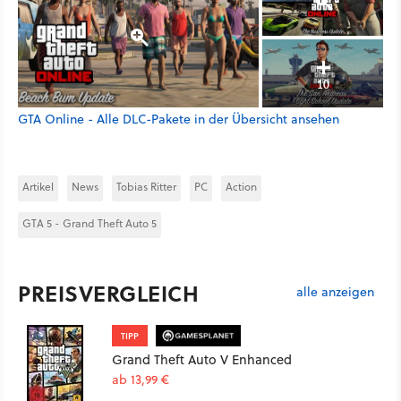
10
GTA Online - Alle DLC-Pakete in der Übersicht ansehen
Artikel
News
Tobias Ritter
PC
Action
GTA 5 - Grand Theft Auto 5
PREISVERGLEICH
alle anzeigen
TIPP
Grand Theft Auto V Enhanced
ab 13,99 €