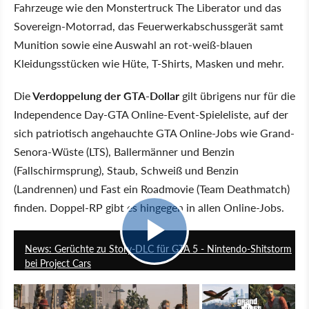
Fahrzeuge wie den Monstertruck The Liberator und das
Sovereign-Motorrad, das Feuerwerkabschussgerät samt
Munition sowie eine Auswahl an rot-weiß-blauen
Kleidungsstücken wie Hüte, T-Shirts, Masken und mehr.
Die
Verdoppelung der GTA-Dollar
gilt übrigens nur für die
Independence Day-GTA Online-Event-Spieleliste, auf der
sich patriotisch angehauchte GTA Online-Jobs wie Grand-
Senora-Wüste (LTS), Ballermänner und Benzin
(Fallschirmsprung), Staub, Schweiß und Benzin
(Landrennen) und Fast ein Roadmovie (Team Deathmatch)
finden. Doppel-RP gibt es hingegen in allen Online-Jobs.
4:50
News: Gerüchte zu Story-DLC für GTA 5 - Nintendo-Shitstorm
bei Project Cars