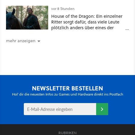
mehr über die Energiewende als
jede Zahl
vor 8 Stunden
House of the Dragon: Ein einzelner
Ritter sorgt dafür, dass viele Leute
plötzlich anders über eines der
umstrittensten Häuser von Game of
Thrones denken
mehr anzeigen
NEWSLETTER BESTELLEN
Hol' dir die neuesten Infos zu Games und Hardware direkt ins Postfach
RUBRIKEN