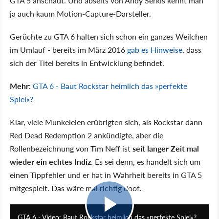
GTA 5 anschaut. Und abseits von Andy Serkis kennt man
ja auch kaum Motion-Capture-Darsteller.
Gerüchte zu GTA 6 halten sich schon ein ganzes Weilchen
im Umlauf - bereits im März 2016
gab es Hinweise
, dass
sich der Titel bereits in Entwicklung befindet.
Mehr:
GTA 6 - Baut Rockstar heimlich das »perfekte
Spiel«?
Klar, viele Munkeleien erübrigten sich, als Rockstar dann
Red Dead Redemption 2 ankündigte, aber die
Rollenbezeichnung von Tim Neff ist
seit langer Zeit mal
wieder ein echtes Indiz
. Es sei denn, es handelt sich um
einen Tippfehler und er hat in Wahrheit bereits in GTA 5
mitgespielt. Das wäre mal richtig doof.
14:51
GTA 6 - Video: Baut Rockstar heimlich das »perfekte Spiel«?