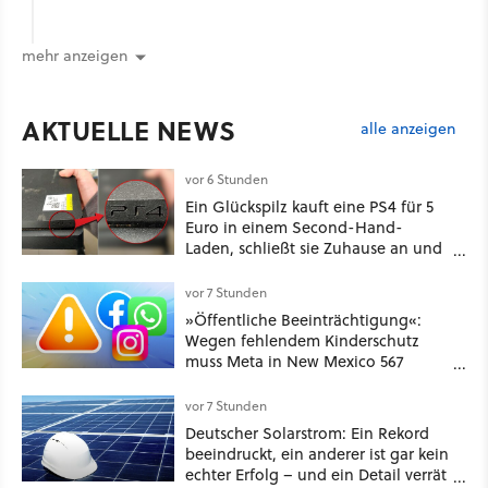
mehr anzeigen
AKTUELLE NEWS
alle anzeigen
vor 6 Stunden
Ein Glückspilz kauft eine PS4 für 5
Euro in einem Second-Hand-
Laden, schließt sie Zuhause an und
schon hat er seine erste
funktionierende PlayStation [Best of
vor 7 Stunden
GameStar]
»Öffentliche Beeinträchtigung«:
Wegen fehlendem Kinderschutz
muss Meta in New Mexico 567
Millionen US-Dollar zahlen
vor 7 Stunden
Deutscher Solarstrom: Ein Rekord
beeindruckt, ein anderer ist gar kein
echter Erfolg – und ein Detail verrät