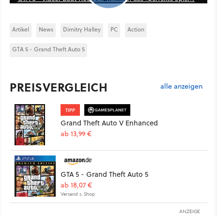
Artikel
News
Dimitry Halley
PC
Action
GTA 5 - Grand Theft Auto 5
PREISVERGLEICH
alle anzeigen
TIPP
Grand Theft Auto V Enhanced
ab 13,99 €
GTA 5 - Grand Theft Auto 5
ab 18,07 €
Versand s. Shop
ANZEIGE