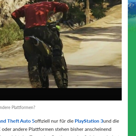
ndere Plattformen?
nd Theft Auto 5
offiziell nur für die
PlayStation 3
und die
C oder andere Plattformen stehen bisher anscheinend