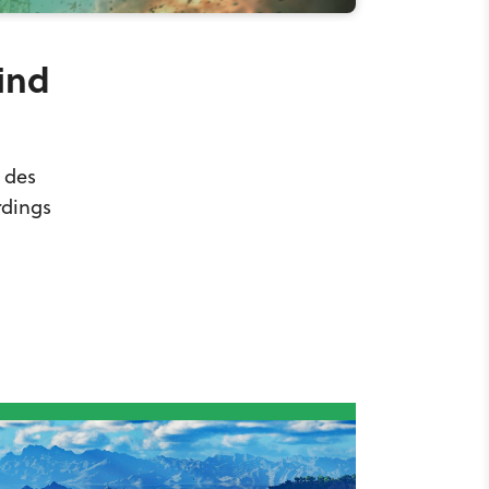
ind
 des
rdings