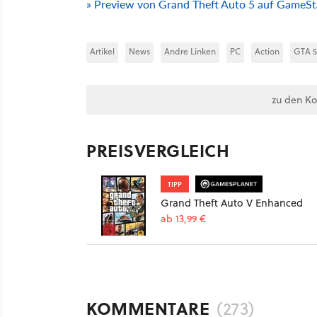
» Preview von Grand Theft Auto 5 auf GameSta
Artikel
News
Andre Linken
PC
Action
GTA 5
zu den K
PREISVERGLEICH
TIPP
Grand Theft Auto V Enhanced
ab 13,99 €
KOMMENTARE
(273)