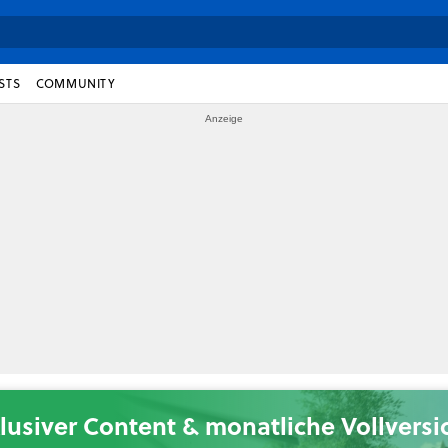
STS
COMMUNITY
lusiver Content & monatliche Vollvers