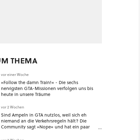
UM THEMA
vor einer Woche
»Follow the damn Train!« - Die sechs
nervigsten GTA-Missionen verfolgen uns bis
heute in unsere Träume
vor 2 Wochen
Sind Ampeln in GTA nutzlos, weil sich eh
niemand an die Verkehrsregeln hält? Die
Community sagt »Nope« und hat ein paar
gute Argumente