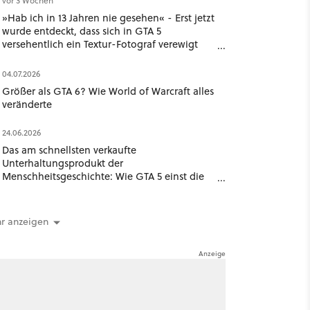
vor 3 Wochen
»Hab ich in 13 Jahren nie gesehen« - Erst jetzt
wurde entdeckt, dass sich in GTA 5
versehentlich ein Textur-Fotograf verewigt
hat
04.07.2026
Größer als GTA 6? Wie World of Warcraft alles
veränderte
24.06.2026
Das am schnellsten verkaufte
Unterhaltungsprodukt der
Menschheitsgeschichte: Wie GTA 5 einst die
Branche schockierte
r anzeigen