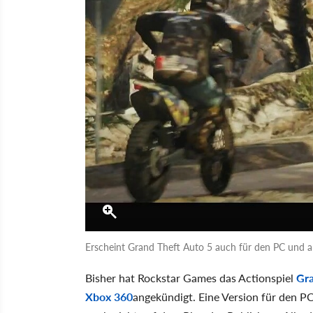
Erscheint Grand Theft Auto 5 auch für den PC und a
Bisher hat Rockstar Games das Actionspiel
Gra
Xbox 360
angekündigt. Eine Version für den P