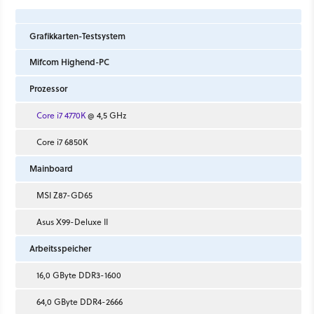
Grafikkarten-Testsystem
Mifcom Highend-PC
Prozessor
Core i7 4770K
@ 4,5 GHz
Core i7 6850K
Mainboard
MSI Z87-GD65
Asus X99-Deluxe II
Arbeitsspeicher
16,0 GByte DDR3-1600
64,0 GByte DDR4-2666