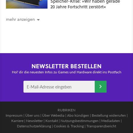
Speicher-Krise: »Wir haben gerade
20 Jahre Fortschritt zerstört«
mehr anzeigen
NEWSLETTER BESTELLEN
Hol' dir die neuesten Infos zu Games und Hardware direkt ins Postfach
RUBRIKEN
Impressum
|
Über uns
|
Über Webedia
|
Abo kündigen
|
Bestellung widerrufen
|
Karriere
|
Newsletter
|
Kontakt
|
Nutzungsbestimmungen
|
Mediadaten
|
Datenschutzerklärung
|
Cookies & Tracking
|
Transparenzbericht