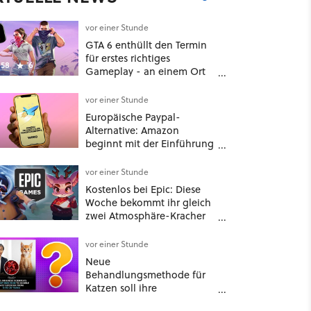
vor einer Stunde
GTA 6 enthüllt den Termin
für erstes richtiges
58
6
Gameplay - an einem Ort
mit dem niemand
gerechnet hatte
vor einer Stunde
Europäische Paypal-
Alternative: Amazon
beginnt mit der Einführung
von Wero
vor einer Stunde
Kostenlos bei Epic: Diese
Woche bekommt ihr gleich
zwei Atmosphäre-Kracher
für gemütliche Abende
vor einer Stunde
Neue
Behandlungsmethode für
Katzen soll ihre
Lebensspanne »von 15 auf