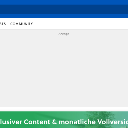
STS
COMMUNITY
lusiver Content & monatliche Vollvers