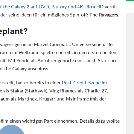
f the Galaxy 2 auf DVD, Blu-ray und 4K Ultra HD
verrät
ider
seine Ideen für ein mögliches Spin-off:
The Ravagers
.
eplant?
agers gerne im Marvel Cinematic Universe sehen. Der
aten im Weltraum spielten bereits in den ersten beiden
it. Mit Yondu als Anführer gehörte einst auch Star-Lord
of the Galaxy anschloss.
rstellt, hat er bereits in einer
Post-Credit-Szene im
ne als Stakar (Starhawk), Ving Rhames als Charlie-27,
baum als Martinex, Krugarr und Mainframe (mit der
ofilm einen wichtigen Part einnehmen. Details dazu wollte