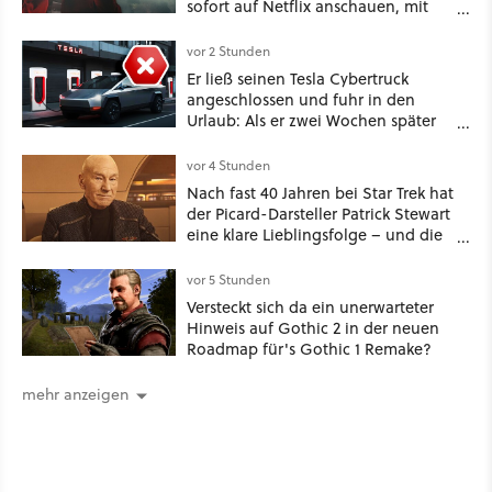
sofort auf Netflix anschauen, mit
dabei: ein Star aus Der Hobbit
vor 2 Stunden
Er ließ seinen Tesla Cybertruck
angeschlossen und fuhr in den
Urlaub: Als er zwei Wochen später
zurückkam, sprang der Truck nicht
mehr an [Best of GameStar]
vor 4 Stunden
Nach fast 40 Jahren bei Star Trek hat
der Picard-Darsteller Patrick Stewart
eine klare Lieblingsfolge – und die
ist Familiensache
vor 5 Stunden
Versteckt sich da ein unerwarteter
Hinweis auf Gothic 2 in der neuen
Roadmap für's Gothic 1 Remake?
mehr anzeigen