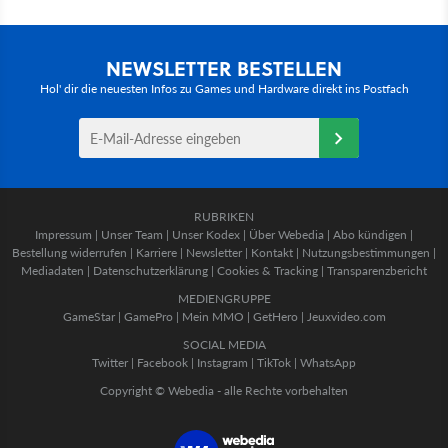
NEWSLETTER BESTELLEN
Hol' dir die neuesten Infos zu Games und Hardware direkt ins Postfach
RUBRIKEN
Impressum
|
Unser Team
|
Unser Kodex
|
Über Webedia
|
Abo kündigen
|
Bestellung widerrufen
|
Karriere
|
Newsletter
|
Kontakt
|
Nutzungsbestimmungen
|
Mediadaten
|
Datenschutzerklärung
|
Cookies & Tracking
|
Transparenzbericht
MEDIENGRUPPE
GameStar
|
GamePro
|
Mein MMO
|
GetHero
|
Jeuxvideo.com
SOCIAL MEDIA
Twitter
|
Facebook
|
Instagram
|
TikTok
|
WhatsApp
Copyright © Webedia - alle Rechte vorbehalten