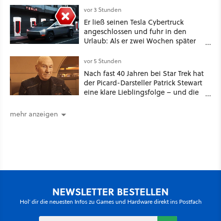
vor 3 Stunden
Er ließ seinen Tesla Cybertruck
angeschlossen und fuhr in den
Urlaub: Als er zwei Wochen später
zurückkam, sprang der Truck nicht
mehr an [Best of GameStar]
vor 5 Stunden
Nach fast 40 Jahren bei Star Trek hat
der Picard-Darsteller Patrick Stewart
eine klare Lieblingsfolge – und die
ist Familiensache
mehr anzeigen
NEWSLETTER BESTELLEN
Hol' dir die neuesten Infos zu Games und Hardware direkt ins Postfach