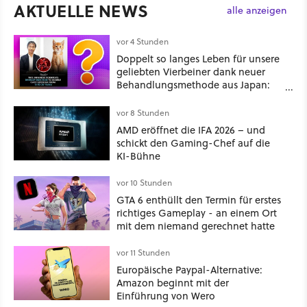
AKTUELLE NEWS
alle anzeigen
vor 4 Stunden
Doppelt so langes Leben für unsere
geliebten Vierbeiner dank neuer
Behandlungsmethode aus Japan:
Der Blick auf über 1.200
Kommentare zeigt, dass es nicht so
vor 8 Stunden
einfach ist
AMD eröffnet die IFA 2026 – und
schickt den Gaming-Chef auf die
KI-Bühne
vor 10 Stunden
GTA 6 enthüllt den Termin für erstes
richtiges Gameplay - an einem Ort
mit dem niemand gerechnet hatte
vor 11 Stunden
Europäische Paypal-Alternative:
Amazon beginnt mit der
Einführung von Wero