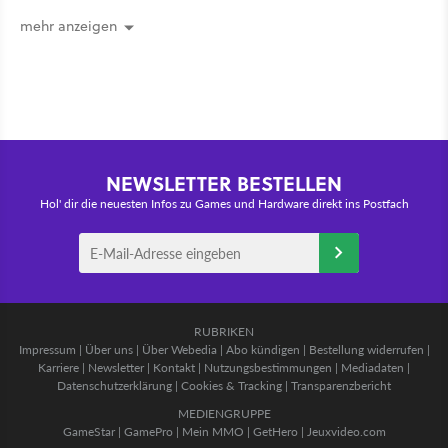
mehr anzeigen
NEWSLETTER BESTELLEN
Hol' dir die neuesten Infos zu Games und Hardware direkt ins Postfach
RUBRIKEN
Impressum
|
Über uns
|
Über Webedia
|
Abo kündigen
|
Bestellung widerrufen
|
Karriere
|
Newsletter
|
Kontakt
|
Nutzungsbestimmungen
|
Mediadaten
|
Datenschutzerklärung
|
Cookies & Tracking
|
Transparenzbericht
MEDIENGRUPPE
GameStar
|
GamePro
|
Mein MMO
|
GetHero
|
Jeuxvideo.com