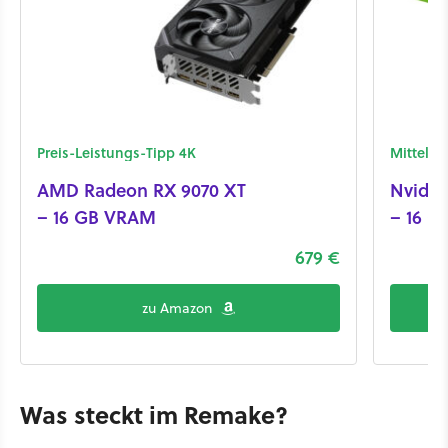
Preis-Leistungs-Tipp 4K
Mittelk
AMD Radeon RX 9070 XT
Nvidia
– 16 GB VRAM
– 16 
679 €
zu Amazon
Was steckt im Remake?