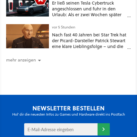
Er ließ seinen Tesla Cybertruck
angeschlossen und fuhr in den
Urlaub: Als er zwei Wochen später
zurückkam, sprang der Truck nicht
mehr an [Best of GameStar]
vor 5 Stunden
Nach fast 40 Jahren bei Star Trek hat
der Picard-Darsteller Patrick Stewart
eine klare Lieblingsfolge – und die
ist Familiensache
mehr anzeigen
NEWSLETTER BESTELLEN
Hol' dir die neuesten Infos zu Games und Hardware direkt ins Postfach