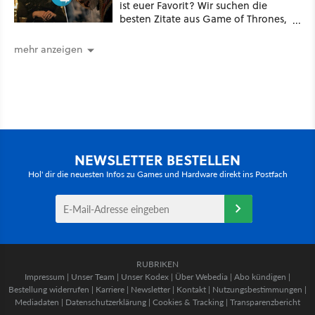
ist euer Favorit? Wir suchen die
besten Zitate aus Game of Thrones,
House of the Dragon und Knight of
the Seven Kingdoms
mehr anzeigen
NEWSLETTER BESTELLEN
Hol' dir die neuesten Infos zu Games und Hardware direkt ins Postfach
RUBRIKEN
Impressum
|
Unser Team
|
Unser Kodex
|
Über Webedia
|
Abo kündigen
|
Bestellung widerrufen
|
Karriere
|
Newsletter
|
Kontakt
|
Nutzungsbestimmungen
|
Mediadaten
|
Datenschutzerklärung
|
Cookies & Tracking
|
Transparenzbericht