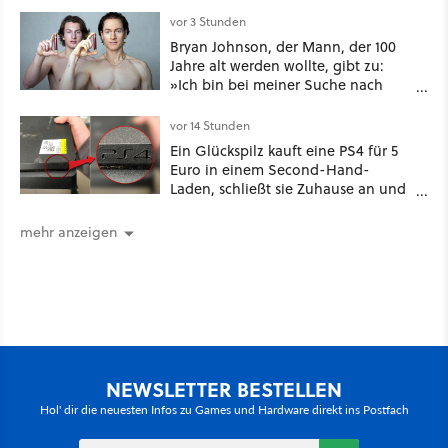
Seitenverhältnis seid ihr unterwegs?
vor 3 Stunden
Bryan Johnson, der Mann, der 100
Jahre alt werden wollte, gibt zu:
»Ich bin bei meiner Suche nach
Langlebigkeit zu weit gegangen«
vor 14 Stunden
Ein Glückspilz kauft eine PS4 für 5
Euro in einem Second-Hand-
Laden, schließt sie Zuhause an und
schon hat er seine erste
funktionierende PlayStation [Best of
mehr anzeigen
GameStar]
NEWSLETTER BESTELLEN
Hol' dir die neuesten Infos zu Games und Hardware direkt ins Postfach