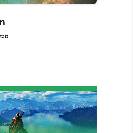
en
att.