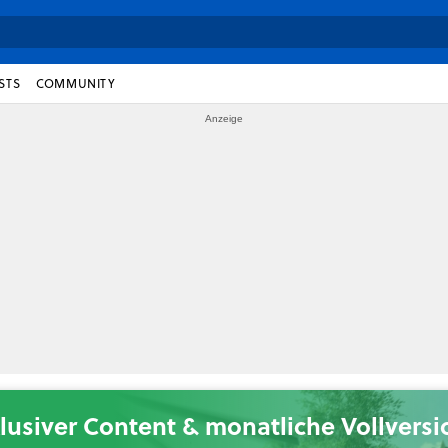
STS
COMMUNITY
lusiver Content & monatliche Vollvers