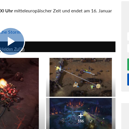
:00 Uhr
mitteleuropäischer Zeit und endet am 16. Januar
 the Storm
4:40
Helden Zul’jin
186