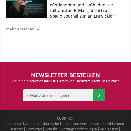
Pferdehoden und Fußbilder: Die
seltsamsten E-Mails, die ich als
Spiele-Journalistin an Entwickler
schicken musste
mehr anzeigen
NEWSLETTER BESTELLEN
Hol' dir die neuesten Infos zu Games und Hardware direkt ins Postfach
RUBRIKEN
Impressum
|
Über uns
|
Über Webedia
|
Abo kündigen
|
Bestellung widerrufen
|
Karriere
|
Newsletter
|
Kontakt
|
Nutzungsbestimmungen
|
Mediadaten
|