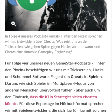
In Folge 4 unseres Podcast-Formats Hinter den Pixeln sprechen
wir mit Entwicklern über Cheats: Was reizt uns an den
Tricksereien, wie gehen Spiele gegen Hacks vor und wann sind
Cheats eine sinnvolle Gameplay-Ergänzung?
Für Folge vier unseres neuen GameStar-Podcasts »Hinter
den Pixeln« beschäftigen wir uns mit Tricksereien, Hacks
und Schummel-Software: Es geht um
Cheats in Spielen
.
Darum, wie sich Spieler im Multiplayer-Modus von
anderen Menschen übervorteilt fühlen - aber auch um
den Eindruck,
dass die KI in Strategiespielen cheaten
könnte
. Für diese Reportage im Hörbuchformat sprechen
wir mit Spieleentwicklern, die sich Tag für Tag mit solchen