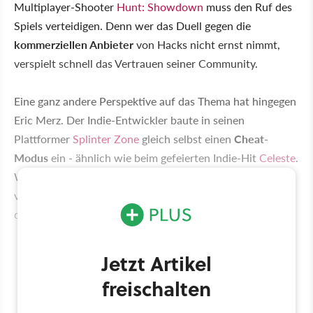
Multiplayer-Shooter
Hunt: Showdown
muss den Ruf des
Spiels verteidigen. Denn wer das Duell gegen die
kommerziellen Anbieter
von Hacks nicht ernst nimmt,
verspielt schnell das Vertrauen seiner Community.
Eine ganz andere Perspektive auf das Thema hat hingegen
Eric Merz. Der Indie-Entwickler baute in seinen
Plattformer
Splinter Zone
gleich selbst einen
Cheat-
Modus
ein - ähnlich wie beim gefeierten Indie-Hit
Celeste
.
Was er sich dabei gedacht hat und warum das Cheaten
vielleicht doch auch konstruktiv sein kann, erklärt er in
der neuen Folge des »Hinter den Pixeln«-Podcasts.
Jetzt Artikel
freischalten