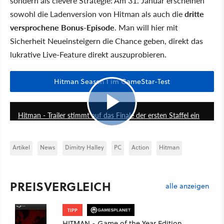
sondern als clevere Strategie: Am 31. Januar erscheinen
sowohl die Ladenversion von Hitman als auch die
dritte
versprochene Bonus-Episode
. Man will hier mit
Sicherheit Neueinsteigern die Chance geben, direkt das
lukrative Live-Feature direkt auszuprobieren.
Hitman Season 1 im GameStar-Test
0:34
Hitman - Trailer stimmt auf das Finale der ersten Staffel ein
Artikel
News
Dimitry Halley
PC
Action
Hitman
PREISVERGLEICH
alle anzeigen
TIPP
HITMAN - Game of the Year Edition