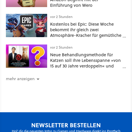
Einführung von Wero
vor 2 Stunden
Kostenlos bei Epic: Diese Woche
bekommt ihr gleich zwei
Atmosphäre-Kracher für gemütliche
Abende
vor 2 Stunden
Neue Behandlungsmethode für
Katzen soll ihre Lebensspanne »von
15 auf 30 Jahre verdoppeln« und
über 1.200 Kommentare setzen sich
kritisch damit auseinander
mehr anzeigen
NEWSLETTER BESTELLEN
Hol' dir die neuesten Infos zu Games und Hardware direkt ins Postfach