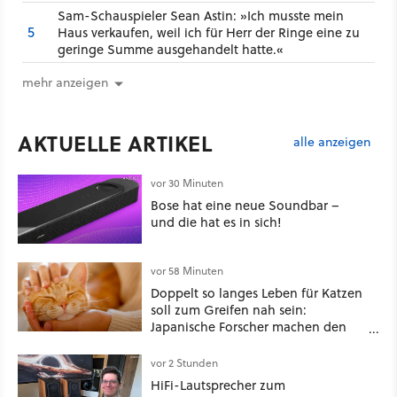
Sam-Schauspieler Sean Astin: »Ich musste mein
5
Haus verkaufen, weil ich für Herr der Ringe eine zu
geringe Summe ausgehandelt hatte.«
mehr anzeigen
AKTUELLE ARTIKEL
alle anzeigen
vor 30 Minuten
Bose hat eine neue Soundbar –
und die hat es in sich!
vor 58 Minuten
Doppelt so langes Leben für Katzen
soll zum Greifen nah sein:
Japanische Forscher machen den
Traum vieler Tierbesitzer angeblich
wahr, doch über 1.200 Kommentare
vor 2 Stunden
zeigen, dass es nicht so einfach ist
HiFi-Lautsprecher zum