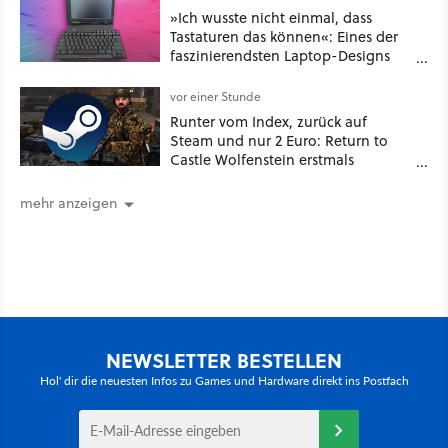
»Ich wusste nicht einmal, dass
Tastaturen das können«: Eines der
faszinierendsten Laptop-Designs
der 90er geht wieder viral
vor einer Stunde
Runter vom Index, zurück auf
Steam und nur 2 Euro: Return to
Castle Wolfenstein erstmals
ungeschnitten auf dem deutschen
Markt
mehr anzeigen
NEWSLETTER BESTELLEN
Hol' dir die neuesten Infos zu Games und Hardware direkt ins Postfach