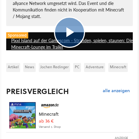
allyance Network umgesetzt wird. Das Event und die
Kommunikation finden nicht in Kooperation mit Minecraft
/ Mojang statt.
0:42
Sponsored
Pixxl Island auf der Gamescom - Stranden, spielen, staunen: Die
Minecraft-Lounge im Trailer
Artikel
News
Jochen Redinger
PC
Adventure
Minecraft
PREISVERGLEICH
alle anzeigen
Minecraft
ab 36 €
Versand s. Shop
ANZEIGE