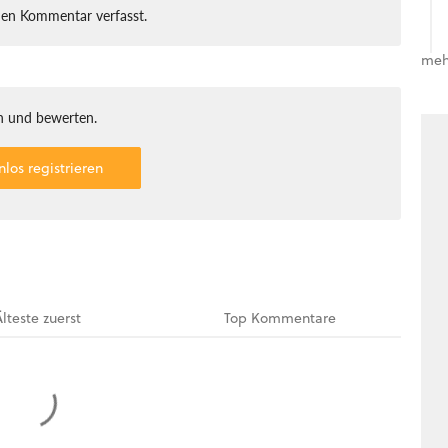
nen Kommentar verfasst.
meh
 und bewerten.
nlos registrieren
Älteste
zuerst
Top
Kommentare