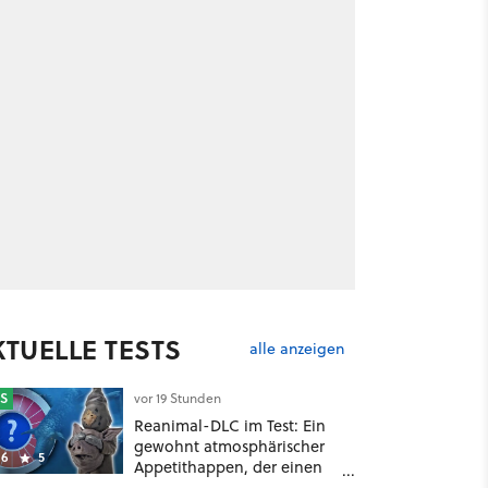
KTUELLE TESTS
alle anzeigen
S
vor 19 Stunden
Reanimal-DLC im Test: Ein
gewohnt atmosphärischer
6
5
Appetithappen, der einen
extrem bitteren