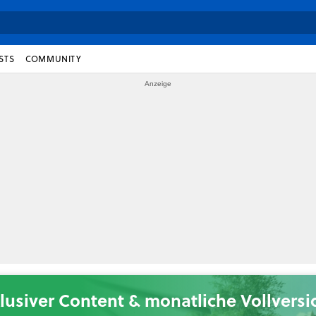
STS
COMMUNITY
lusiver Content & monatliche Vollvers