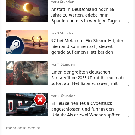
vor 3 Stunden
Anstatt in Deutschland noch 56
Jahre zu warten, erlebt ihr in
Spanien bereits in wenigen Tagen
ein schattiges Sommer-Spektakel
vor 9 Stunden
92 bei Metacritc: Ein Steam-Hit, den
niemand kommen sah, steuert
gerade auf einen Platz bei den
Game Awards zu
vor 11 Stunden
Einen der größten deutschen
Fantasyfilme 2025 könnt ihr euch ab
sofort auf Netflix anschauen, mit
dabei: ein Star aus Der Hobbit
vor 12 Stunden
Er ließ seinen Tesla Cybertruck
angeschlossen und fuhr in den
Urlaub: Als er zwei Wochen später
zurückkam, sprang der Truck nicht
mehr an [Best of GameStar]
mehr anzeigen