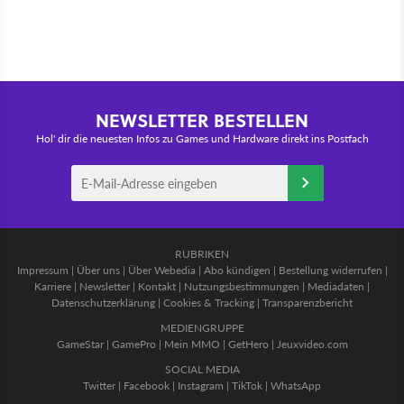
NEWSLETTER BESTELLEN
Hol' dir die neuesten Infos zu Games und Hardware direkt ins Postfach
RUBRIKEN
Impressum
|
Über uns
|
Über Webedia
|
Abo kündigen
|
Bestellung widerrufen
|
Karriere
|
Newsletter
|
Kontakt
|
Nutzungsbestimmungen
|
Mediadaten
|
Datenschutzerklärung
|
Cookies & Tracking
|
Transparenzbericht
MEDIENGRUPPE
GameStar
|
GamePro
|
Mein MMO
|
GetHero
|
Jeuxvideo.com
SOCIAL MEDIA
Twitter
|
Facebook
|
Instagram
|
TikTok
|
WhatsApp