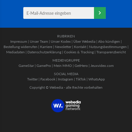
RUBRIKEN
Impressum
|
Unser Team
|
Unser Kodex
|
Über Webedia
|
Abo kündigen
|
Bestellung widerrufen
|
Karriere
|
Newsletter
|
Kontakt
|
Nutzungsbestimmungen
|
Mediadaten
|
Datenschutzerklärung
|
Cookies & Tracking
|
Transparenzbericht
MEDIENGRUPPE
GameStar
|
GamePro
|
Mein MMO
|
GetHero
|
Jeuxvideo.com
SOCIAL MEDIA
Twitter
|
Facebook
|
Instagram
|
TikTok
|
WhatsApp
Copyright © Webedia - alle Rechte vorbehalten