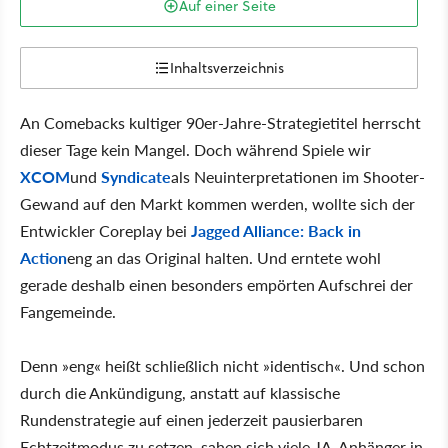
Auf einer Seite
Inhaltsverzeichnis
An Comebacks kultiger 90er-Jahre-Strategietitel herrscht
dieser Tage kein Mangel. Doch während Spiele wir
XCOM
und
Syndicate
als Neuinterpretationen im Shooter-
Gewand auf den Markt kommen werden, wollte sich der
Entwickler Coreplay bei
Jagged Alliance: Back in
Action
eng an das Original halten. Und erntete wohl
gerade deshalb einen besonders empörten Aufschrei der
Fangemeinde.
Denn »eng« heißt schließlich nicht »identisch«. Und schon
durch die Ankündigung, anstatt auf klassische
Rundenstrategie auf einen jederzeit pausierbaren
Echtzeitmodus zu setzen, sahen sich viele JA-Anhänger in