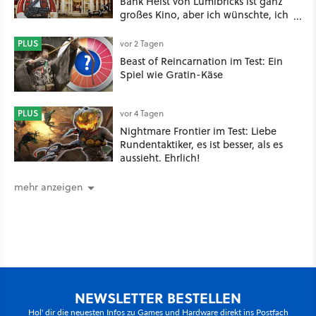
Bank Heist von Lumibricks ist ganz
großes Kino, aber ich wünschte, ich
hätte vorher nie von der Marke
gehört
PLUS
vor 2 Tagen
Beast of Reincarnation im Test: Ein
Spiel wie Gratin-Käse
PLUS
vor 4 Tagen
Nightmare Frontier im Test: Liebe
Rundentaktiker, es ist besser, als es
aussieht. Ehrlich!
mehr anzeigen
NEWSLETTER BESTELLEN
Hol' dir die neuesten Infos zu Games und Hardware direkt ins Postfach