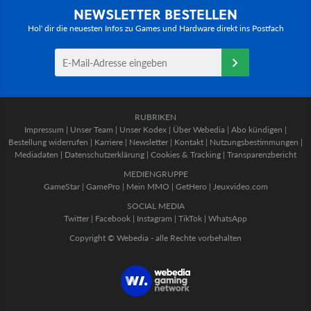
NEWSLETTER BESTELLEN
Hol' dir die neuesten Infos zu Games und Hardware direkt ins Postfach
RUBRIKEN
Impressum
|
Unser Team
|
Unser Kodex
|
Über Webedia
|
Abo kündigen
|
Bestellung widerrufen
|
Karriere
|
Newsletter
|
Kontakt
|
Nutzungsbestimmungen
|
Mediadaten
|
Datenschutzerklärung
|
Cookies & Tracking
|
Transparenzbericht
MEDIENGRUPPE
GameStar
|
GamePro
|
Mein MMO
|
GetHero
|
Jeuxvideo.com
SOCIAL MEDIA
Twitter
|
Facebook
|
Instagram
|
TikTok
|
WhatsApp
Copyright © Webedia - alle Rechte vorbehalten