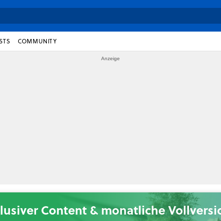
STS
COMMUNITY
lusiver Content & monatliche Vollvers