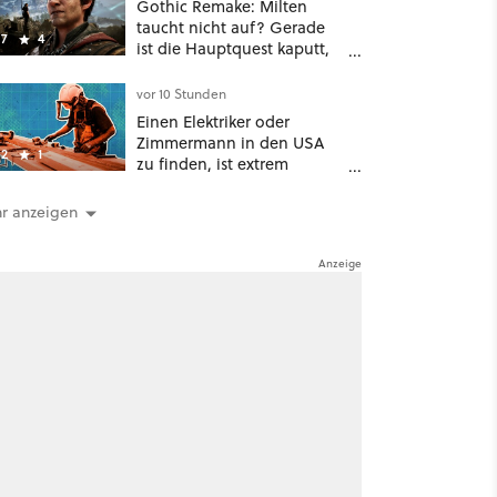
Gothic Remake: Milten
taucht nicht auf? Gerade
7
4
ist die Hauptquest kaputt,
das könnt ihr tun
vor 10 Stunden
Einen Elektriker oder
Zimmermann in den USA
2
1
zu finden, ist extrem
schwierig: zu viele KI-
Rechenzentren
r anzeigen