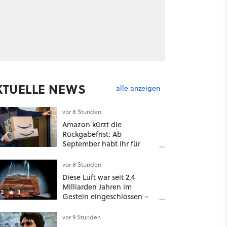
KTUELLE NEWS
alle anzeigen
vor 8 Stunden
Amazon kürzt die
Rückgabefrist: Ab
4
September habt ihr für
viele Einkäufe nur noch 14
Tage
vor 8 Stunden
Diese Luft war seit 2,4
Milliarden Jahren im
2
3
Gestein eingeschlossen –
jetzt könnt ihr sie atmen
vor 9 Stunden