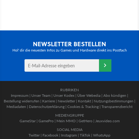
NEWSLETTER BESTELLEN
Hol' dir die neuesten Infos zu Games und Hardware direkt ins Postfach
RUBRIKEN
Impressum
|
Unser Team
|
Unser Kodex
|
Über Webedia
|
Abo kündigen
|
Bestellung widerrufen
|
Karriere
|
Newsletter
|
Kontakt
|
Nutzungsbestimmungen
|
Mediadaten
|
Datenschutzerklärung
|
Cookies & Tracking
|
Transparenzbericht
MEDIENGRUPPE
GameStar
|
GamePro
|
Mein MMO
|
GetHero
|
Jeuxvideo.com
SOCIAL MEDIA
Twitter
|
Facebook
|
Instagram
|
TikTok
|
WhatsApp