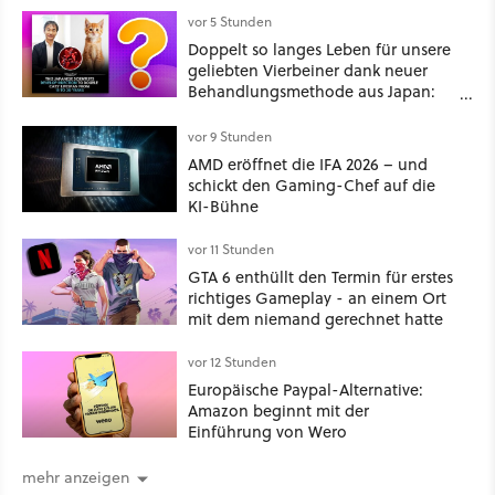
vor 5 Stunden
Doppelt so langes Leben für unsere
geliebten Vierbeiner dank neuer
Behandlungsmethode aus Japan:
Der Blick auf über 1.200
Kommentare zeigt, dass es nicht so
vor 9 Stunden
einfach ist
AMD eröffnet die IFA 2026 – und
schickt den Gaming-Chef auf die
KI-Bühne
vor 11 Stunden
GTA 6 enthüllt den Termin für erstes
richtiges Gameplay - an einem Ort
mit dem niemand gerechnet hatte
vor 12 Stunden
Europäische Paypal-Alternative:
Amazon beginnt mit der
Einführung von Wero
mehr anzeigen