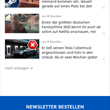
niemand kommen sah, steuert
gerade auf einen Platz bei den
Game Awards zu
vor 18 Stunden
Einen der größten deutschen
Fantasyfilme 2025 könnt ihr euch ab
sofort auf Netflix anschauen, mit
dabei: ein Star aus Der Hobbit
vor 19 Stunden
Er ließ seinen Tesla Cybertruck
angeschlossen und fuhr in den
Urlaub: Als er zwei Wochen später
zurückkam, sprang der Truck nicht
mehr an [Best of GameStar]
mehr anzeigen
NEWSLETTER BESTELLEN