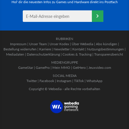
Hol' dir die neuesten Infos zu Games und Hardware direkt ins Postfach
RUBRIKEN
Impressum
|
Unser Team
|
Unser Kodex
|
Über Webedia
|
Abo kündigen
|
Bestellung widerrufen
|
Karriere
|
Newsletter
|
Kontakt
|
Nutzungsbestimmungen
|
Mediadaten
|
Datenschutzerklärung
|
Cookies & Tracking
|
Transparenzbericht
MEDIENGRUPPE
GameStar
|
GamePro
|
Mein MMO
|
GetHero
|
Jeuxvideo.com
SOCIAL MEDIA
Twitter
|
Facebook
|
Instagram
|
TikTok
|
WhatsApp
Copyright © Webedia - alle Rechte vorbehalten