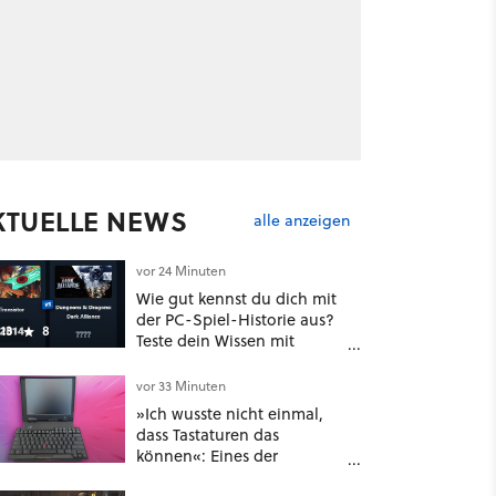
KTUELLE NEWS
alle anzeigen
vor 24 Minuten
Wie gut kennst du dich mit
der PC-Spiel-Historie aus?
13
8
Teste dein Wissen mit
unserem Minispiel
vor 33 Minuten
»Ich wusste nicht einmal,
dass Tastaturen das
können«: Eines der
faszinierendsten Laptop-