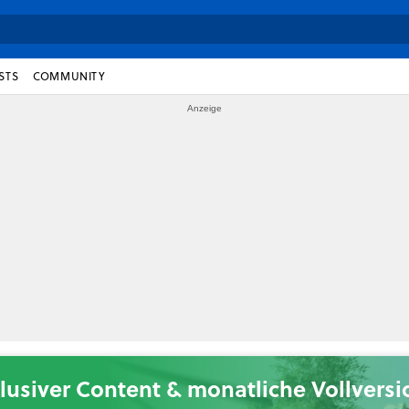
STS
COMMUNITY
lusiver Content & monatliche Vollvers