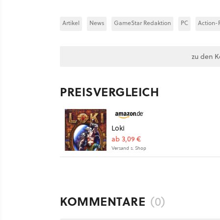
Artikel
News
GameStar Redaktion
PC
Action-R
zu den 
PREISVERGLEICH
Loki
ab 3,09 €
Versand s. Shop
KOMMENTARE
(0)