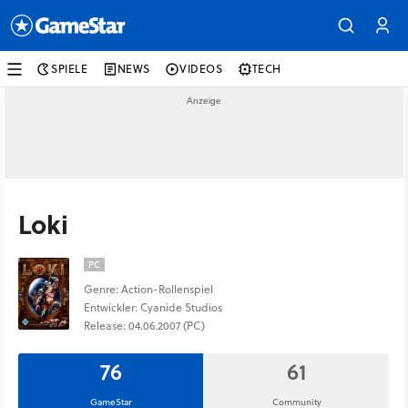
SPIELE
NEWS
VIDEOS
TECH
Loki
PC
Genre: Action-Rollenspiel
Entwickler: Cyanide Studios
Release: 04.06.2007 (PC)
76
61
GameStar
Community