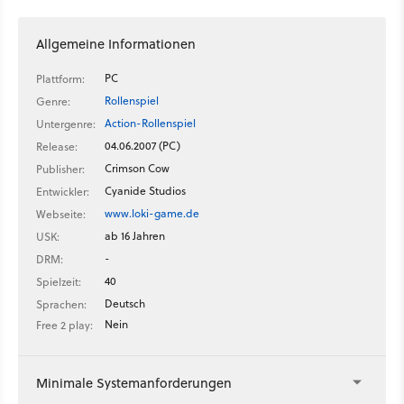
Allgemeine Informationen
PC
Plattform:
Rollenspiel
Genre:
Action-Rollenspiel
Untergenre:
04.06.2007 (PC)
Release:
Crimson Cow
Publisher:
Cyanide Studios
Entwickler:
www.loki-game.de
Webseite:
ab 16 Jahren
USK:
-
DRM:
40
Spielzeit:
Deutsch
Sprachen:
Nein
Free 2 play:
Minimale Systemanforderungen