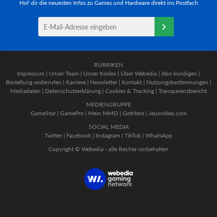
Hol' dir die neuesten Infos zu Games und Hardware direkt ins Postfach
RUBRIKEN
Impressum
|
Unser Team
|
Unser Kodex
|
Über Webedia
|
Abo kündigen
|
Bestellung widerrufen
|
Karriere
|
Newsletter
|
Kontakt
|
Nutzungsbestimmungen
|
Mediadaten
|
Datenschutzerklärung
|
Cookies & Tracking
|
Transparenzbericht
MEDIENGRUPPE
GameStar
|
GamePro
|
Mein MMO
|
GetHero
|
Jeuxvideo.com
SOCIAL MEDIA
Twitter
|
Facebook
|
Instagram
|
TikTok
|
WhatsApp
Copyright © Webedia - alle Rechte vorbehalten