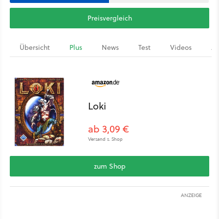
Preisvergleich
Übersicht
Plus
News
Test
Videos
Ar
Loki
ab 3,09 €
Versand s. Shop
zum Shop
ANZEIGE