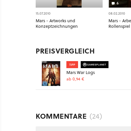
6
15.07.2010
08.02.2010
Mars - Artworks und
Mars - Arb
Konzeptzeichnungen
Rollenspiel
PREISVERGLEICH
TIPP
Mars War Logs
ab 0,94 €
KOMMENTARE
(24)