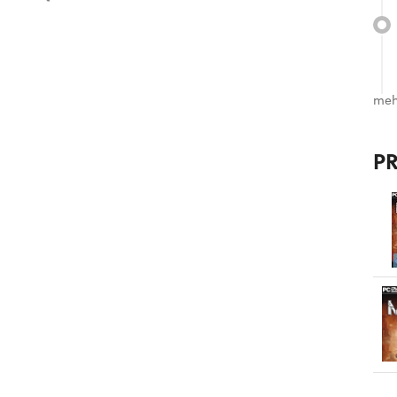
meh
P