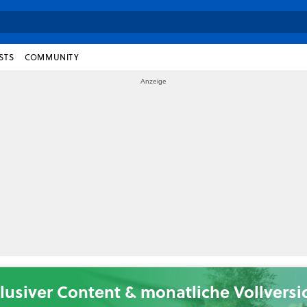
STS
COMMUNITY
lusiver Content & monatliche Vollvers