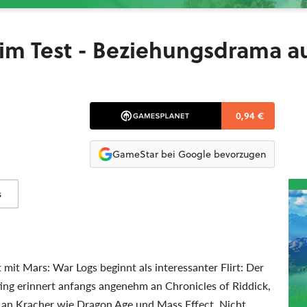
s im Test - Beziehungsdrama a
0,94 €
GameStar bei Google bevorzugen
s
mit Mars: War Logs beginnt als interessanter Flirt: Der
etting erinnert anfangs angenehm an Chronicles of Riddick,
an Kracher wie Dragon Age und Mass Effect. Nicht