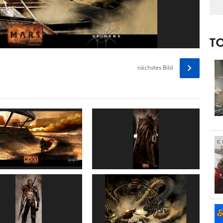
T
nächstes
Bild