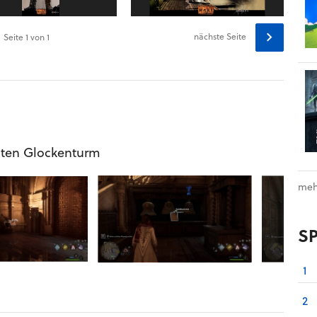
nächste Seite
Seite
1
von 1
iten Glockenturm
meh
S
1
2