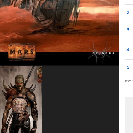
2
3
4
5
meh