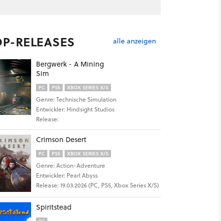
OP-RELEASES
alle anzeigen
Bergwerk - A Mining
Sim
PC
PS5
XBOX SERIES X/S
Genre: Technische Simulation
Entwickler: Hindsight Studios
Release:
Crimson Desert
PC
PS5
XBOX SERIES X/S
Genre: Action-Adventure
Entwickler: Pearl Abyss
Release: 19.03.2026 (PC, PS5, Xbox Series X/S)
Spiritstead