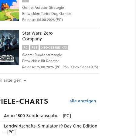
PC
Genre: Aufbau-Strategie
Entwickler: Turbo Dog Games
Release: 06.08.2026 (PC)
Star Wars: Zero
Company
PC
PS5
XBOX SERIES X/S
Genre: Rundenstrategie
Entwickler: Bit Reactor
Release: 27.08.2026 (PC, PS5, Xbox Series X/S)
r anzeigen
17
PIELE-CHARTS
alle anzeigen
Anno 1800 Sonderausgabe - [PC]
Landwirtschafts-Simulator 19 Day One Edition
- [PC]