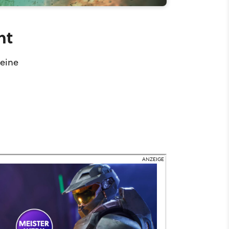
nt
keine