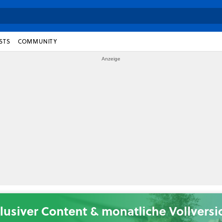
STS
COMMUNITY
lusiver Content & monatliche Vollvers