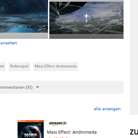
7
 ansehen
iel
Rollenspiel
Mass Effect: Andromeda
ommentaren (51)
alle anzeigen
Z
Mass Effect: Andromeda