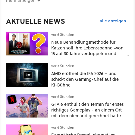
mehr anzeigen
AKTUELLE NEWS
alle anzeigen
vor 6 Stunden
Neue Behandlungsmethode für
Katzen soll ihre Lebensspanne »von
15 auf 30 Jahre verdoppeln« und
über 1.200 Kommentare setzen sich
kritisch damit auseinander
vor 3 Stunden
AMD eröffnet die IFA 2026 – und
schickt den Gaming-Chef auf die
KI-Bühne
vor 6 Stunden
GTA 6 enthüllt den Termin für erstes
richtiges Gameplay - an einem Ort
mit dem niemand gerechnet hatte
vor 6 Stunden
Europäische Paypal-Alternative: