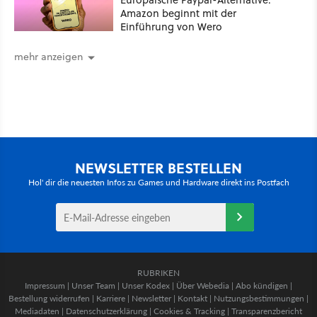
Amazon beginnt mit der
Einführung von Wero
mehr anzeigen
NEWSLETTER BESTELLEN
Hol' dir die neuesten Infos zu Games und Hardware direkt ins Postfach
RUBRIKEN
Impressum
|
Unser Team
|
Unser Kodex
|
Über Webedia
|
Abo kündigen
|
Bestellung widerrufen
|
Karriere
|
Newsletter
|
Kontakt
|
Nutzungsbestimmungen
|
Mediadaten
|
Datenschutzerklärung
|
Cookies & Tracking
|
Transparenzbericht