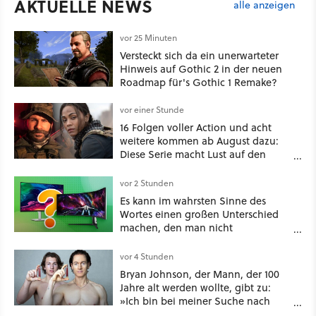
AKTUELLE NEWS
alle anzeigen
vor 25 Minuten
Versteckt sich da ein unerwarteter
Hinweis auf Gothic 2 in der neuen
Roadmap für's Gothic 1 Remake?
vor einer Stunde
16 Folgen voller Action und acht
weitere kommen ab August dazu:
Diese Serie macht Lust auf den
kommenden Call-of-Duty-Film
vor 2 Stunden
Es kann im wahrsten Sinne des
Wortes einen großen Unterschied
machen, den man nicht
unterschätzen sollte: Mit welchem
Seitenverhältnis seid ihr unterwegs?
vor 4 Stunden
Bryan Johnson, der Mann, der 100
Jahre alt werden wollte, gibt zu:
»Ich bin bei meiner Suche nach
Langlebigkeit zu weit gegangen«