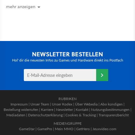
mehr anzeigen
NEWSLETTER BESTELLEN
Hol' dir die neuesten Infos zu Games und Hardware direkt ins Postfach
RUBRIKEN
Impressum
|
Unser Team
|
Unser Kodex
|
Über Webedia
|
Abo kündigen
|
Bestellung widerrufen
|
Karriere
|
Newsletter
|
Kontakt
|
Nutzungsbestimmungen
|
Mediadaten
|
Datenschutzerklärung
|
Cookies & Tracking
|
Transparenzbericht
MEDIENGRUPPE
GameStar
|
GamePro
|
Mein MMO
|
GetHero
|
Jeuxvideo.com