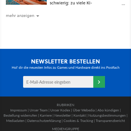
schwierig: zu viele KI-
Rechenzentren
mehr anzeigen
NEWSLETTER BESTELLEN
Hol' dir die neuesten Infos zu Games und Hardware direkt ins Postfach
RUBRIKEN
Impressum
|
Unser Team
|
Unser Kodex
|
Über Webedia
|
Abo kündigen
|
Bestellung widerrufen
|
Karriere
|
Newsletter
|
Kontakt
|
Nutzungsbestimmungen
|
Mediadaten
|
Datenschutzerklärung
|
Cookies & Tracking
|
Transparenzbericht
MEDIENGRUPPE