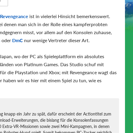
s
: Revengeance
ist in vielerlei Hinsicht bemerkenswert.
bei denen man sich in der Rolle eines kampferprobten
Endgegnern misst, vor allem auf den Konsolen zuhause,
s
oder
DmC
nur wenige Vertreter dieser Art.
apan, wo der PC als Spieleplattform ein absolutes
Händen von Platinum Games. Das Studio schuf mit
für die Playstation und Xbox; mit Revengeance wagt das
 haben wir es hier mit einem Spiel zu tun, wie es
 knapp ein Jahr zu spät, dafür erscheint der Actiontitel zum
nload-Erweiterungen, die bislang für die Konsolenfassungen
50 Extra-VR-Missionen sowie zwei Mini-Kampagnen, in denen
ren Roboter-Hund spielt. Somit bekommen PC-Zocker reichlich