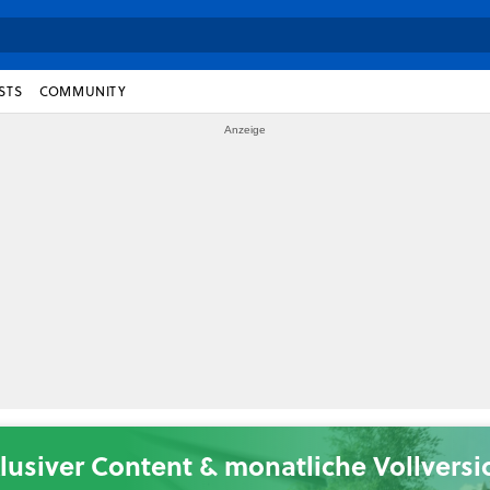
STS
COMMUNITY
lusiver Content & monatliche Vollvers