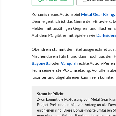
Auf einer Seite
Inhaltsverzeichni
Konamis neues Actionspiel
Metal Gear Rising
Denn eigentlich ist das Genre der »Brawler«, 
Helden mit unzähligen Gegnern und illustren 
Auf dem PC gibt es mit Spielen wie
Darksider
Obendrein stammt der Titel ausgerechnet aus J
Nischendasein führt, und dann noch aus den 
Bayonetta
oder
Vanquish
echte Action-Perlen 
Team seine erste PC-Umsetzung. Vor allem aber
rasanter und abgefahrener kaum sein könnte.
Steam ist Pflicht
Zwar kommt die PC-Fassung von Metal Gear Rising
Budget-Preis und enthält von Anfang an alle Dow
erschienen sind. Diese Bonus-Inhalte umfassen 
man einen von Raidens Rivalen oder einen bizar