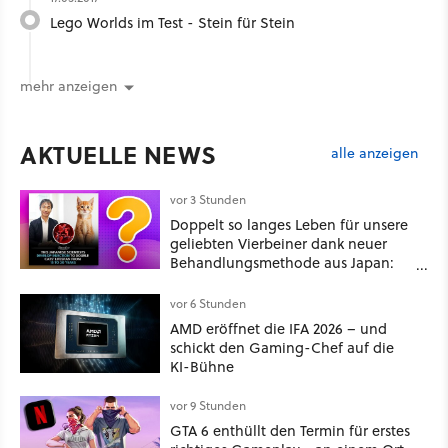
Lego Worlds im Test - Stein für Stein
mehr anzeigen
AKTUELLE NEWS
alle anzeigen
vor 3 Stunden
Doppelt so langes Leben für unsere
geliebten Vierbeiner dank neuer
Behandlungsmethode aus Japan:
Der Blick auf über 1.200
Kommentare zeigt, dass es nicht so
vor 6 Stunden
einfach ist
AMD eröffnet die IFA 2026 – und
schickt den Gaming-Chef auf die
KI-Bühne
vor 9 Stunden
GTA 6 enthüllt den Termin für erstes