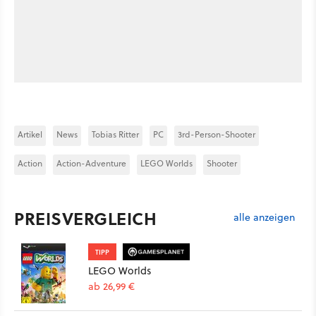
Artikel
News
Tobias Ritter
PC
3rd-Person-Shooter
Action
Action-Adventure
LEGO Worlds
Shooter
PREISVERGLEICH
alle anzeigen
TIPP
LEGO Worlds
ab 26,99 €