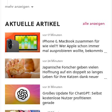
mehr anzeigen
AKTUELLE ARTIKEL
alle anzeigen
vor 17 Minuten
iPhone & MacBook zusammen für
wie viel?! Wer Apple schon immer
mal ausprobieren wollte, bekommts
in diesem Tarif jetzt bodenlos
günstig
vor 24 Minuten
Japanische Forscher geben vielen
Hoffnung auf ein doppelt so langes
Leben für ihre Katzen dank neuer
Behandlungsmethode, aber die
Community-Diskussion zeigt, dass
vor 31 Minuten
es nicht so einfach ist
Großes Update für ChatGPT: Selbst
kostenlose Nutzer profitieren
gerade