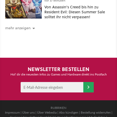
vor 37 Minuten
Von Assassin's Creed bis hin zu
Resident Evil: Diesen Summer Sale
solltet ihr nicht verpassen!
mehr anzeigen
NEWSLETTER BESTELLEN
Hol' dir die neuesten Infos zu Games und Hardware direkt ins Postfach
RUBRIKEN
Impressum
|
Über uns
|
Über Webedia
|
Abo kündigen
|
Bestellung widerrufen
|