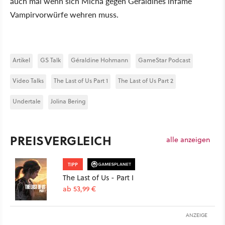
auch mal wenn sich Micha gegen Géraldines infame
Vampirvorwürfe wehren muss.
Artikel
GS Talk
Géraldine Hohmann
GameStar Podcast
Video Talks
The Last of Us Part 1
The Last of Us Part 2
Undertale
Jolina Bering
PREISVERGLEICH
alle anzeigen
TIPP
The Last of Us - Part I
ab 53,99 €
ANZEIGE