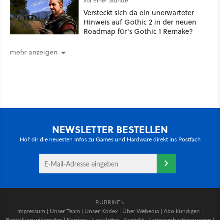
vor einer Stunde
Versteckt sich da ein unerwarteter
Hinweis auf Gothic 2 in der neuen
Roadmap für's Gothic 1 Remake?
mehr anzeigen
NEWSLETTER BESTELLEN
Hol' dir die neuesten Infos zu Games und Hardware direkt ins Postfach
RUBRIKEN
Impressum
|
Unser Team
|
Unser Kodex
|
Über Webedia
|
Abo kündigen
|
Bestellung widerrufen
|
Karriere
|
Newsletter
|
Kontakt
|
Nutzungsbestimmungen
|