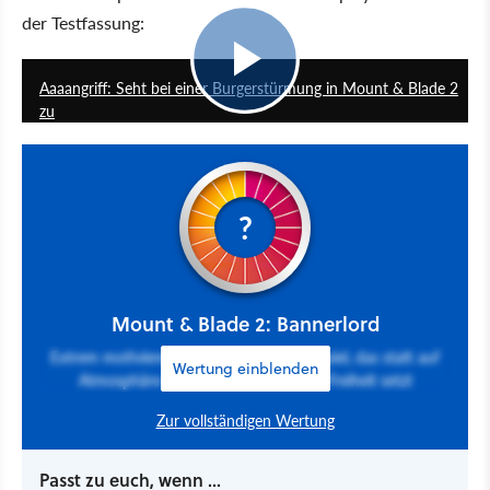
der Testfassung:
2:30
Aaaangriff: Seht bei einer Burgerstürmung in Mount & Blade 2
zu
?
Mount & Blade 2: Bannerlord
Extrem motivierendes Mittelalter-Rollenspiel, das statt auf
Wertung einblenden
Atmosphäre und Story auf Sandbox-Freiheit setzt
Zur vollständigen Wertung
Passt zu euch, wenn ...