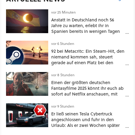
vor 25 Minuten
Anstatt in Deutschland noch 56
Jahre zu warten, erlebt ihr in
Spanien bereits in wenigen Tagen
ein schattiges Sommer-Spektakel
vor 6 Stunden
92 bei Metacritc: Ein Steam-Hit, den
niemand kommen sah, steuert
gerade auf einen Platz bei den
Game Awards zu
vor 8 Stunden
Einen der größten deutschen
Fantasyfilme 2025 könnt ihr euch ab
sofort auf Netflix anschauen, mit
dabei: ein Star aus Der Hobbit
vor 9 Stunden
Er ließ seinen Tesla Cybertruck
angeschlossen und fuhr in den
Urlaub: Als er zwei Wochen später
zurückkam, sprang der Truck nicht