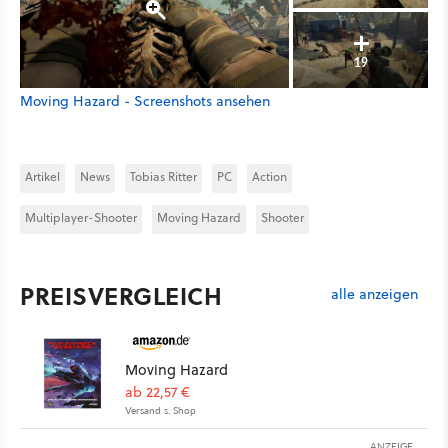
19
Moving Hazard - Screenshots ansehen
Artikel
News
Tobias Ritter
PC
Action
Multiplayer-Shooter
Moving Hazard
Shooter
PREISVERGLEICH
alle anzeigen
Moving Hazard
ab 22,57 €
Versand s. Shop
ANZEIGE