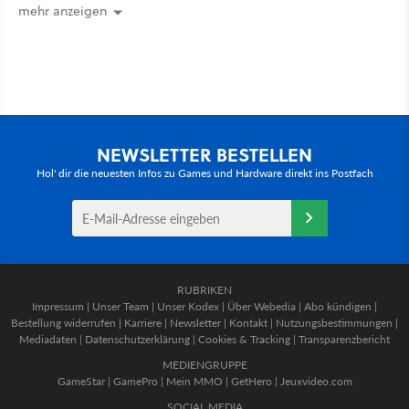
mehr an [Best of GameStar]
mehr anzeigen
NEWSLETTER BESTELLEN
Hol' dir die neuesten Infos zu Games und Hardware direkt ins Postfach
RUBRIKEN
Impressum
|
Unser Team
|
Unser Kodex
|
Über Webedia
|
Abo kündigen
|
Bestellung widerrufen
|
Karriere
|
Newsletter
|
Kontakt
|
Nutzungsbestimmungen
|
Mediadaten
|
Datenschutzerklärung
|
Cookies & Tracking
|
Transparenzbericht
MEDIENGRUPPE
GameStar
|
GamePro
|
Mein MMO
|
GetHero
|
Jeuxvideo.com
SOCIAL MEDIA