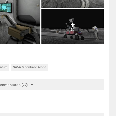
10
nture
NASA Moonbase Alpha
ommentaren (29)