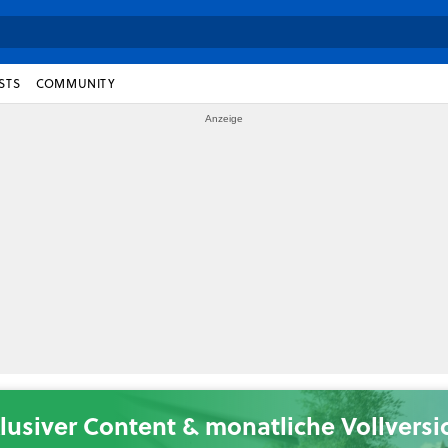
STS
COMMUNITY
lusiver Content & monatliche Vollvers