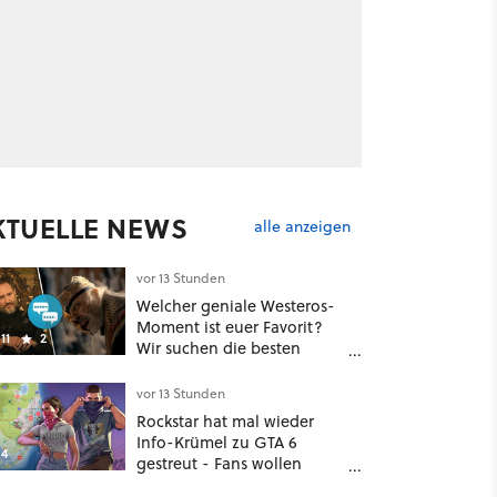
KTUELLE NEWS
alle anzeigen
vor 13 Stunden
Welcher geniale Westeros-
Moment ist euer Favorit?
11
2
Wir suchen die besten
Zitate aus Game of
Thrones, House of the
vor 13 Stunden
Dragon und Knight of the
Rockstar hat mal wieder
Seven Kingdoms
Info-Krümel zu GTA 6
4
gestreut - Fans wollen
daraus bereits die Map des