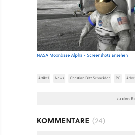
NASA Moonbase Alpha - Screenshots ansehen
Artikel
News
Christian Fritz Schneider
PC
Adve
zu den K
KOMMENTARE
(24)