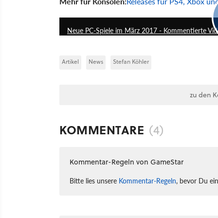
Mehr für Konsolen:
Releases für PS4, Xbox u
Neue PC-Spiele im März 2017 - Kommentierte Vi
Artikel
News
Stefan Köhler
zu den 
KOMMENTARE
(4)
Kommentar-Regeln von GameStar
Bitte lies unsere
Kommentar-Regeln
, bevor Du ei