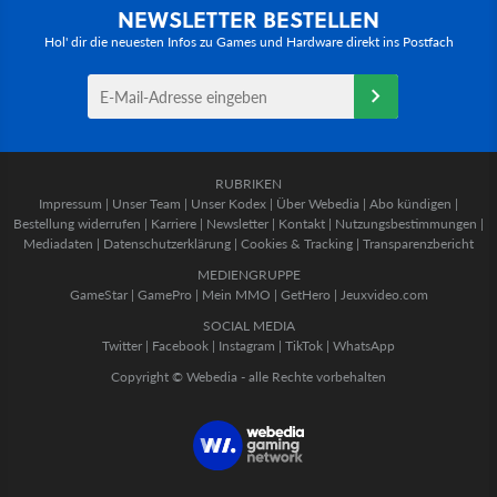
NEWSLETTER BESTELLEN
Hol' dir die neuesten Infos zu Games und Hardware direkt ins Postfach
RUBRIKEN
Impressum
|
Unser Team
|
Unser Kodex
|
Über Webedia
|
Abo kündigen
|
Bestellung widerrufen
|
Karriere
|
Newsletter
|
Kontakt
|
Nutzungsbestimmungen
|
Mediadaten
|
Datenschutzerklärung
|
Cookies & Tracking
|
Transparenzbericht
MEDIENGRUPPE
GameStar
|
GamePro
|
Mein MMO
|
GetHero
|
Jeuxvideo.com
SOCIAL MEDIA
Twitter
|
Facebook
|
Instagram
|
TikTok
|
WhatsApp
Copyright © Webedia - alle Rechte vorbehalten