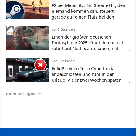
92 bei Metacritc: Ein Steam-Hit, den
niemand kommen sah, steuert
gerade auf einen Platz bei den
Game Awards zu
vor 8 Stunden
Einen der größten deutschen
Fantasyfilme 2025 könnt ihr euch ab
sofort auf Netflix anschauen, mit
dabei: ein Star aus Der Hobbit
vor 9 Stunden
Er ließ seinen Tesla Cybertruck
angeschlossen und fuhr in den
Urlaub: Als er zwei Wochen später
zurückkam, sprang der Truck nicht
mehr an [Best of GameStar]
mehr anzeigen