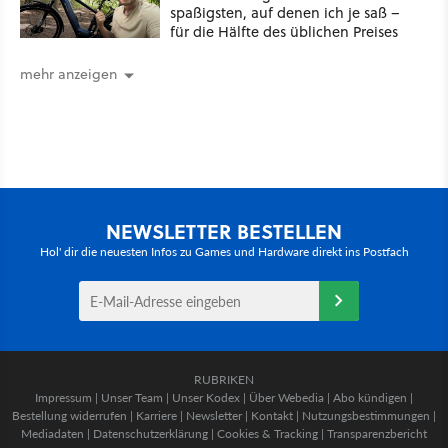
spaßigsten, auf denen ich je saß –
für die Hälfte des üblichen Preises
mehr anzeigen
NEWSLETTER BESTELLEN
Hol' dir die neuesten Infos zu Games und Hardware direkt ins Postfach
RUBRIKEN
Impressum
|
Unser Team
|
Unser Kodex
|
Über Webedia
|
Abo kündigen
|
Bestellung widerrufen
|
Karriere
|
Newsletter
|
Kontakt
|
Nutzungsbestimmungen
|
Mediadaten
|
Datenschutzerklärung
|
Cookies & Tracking
|
Transparenzbericht