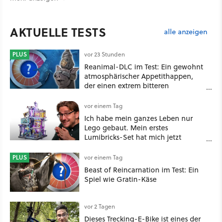
AKTUELLE TESTS
alle anzeigen
PLUS
vor 23 Stunden
Reanimal-DLC im Test: Ein gewohnt
atmosphärischer Appetithappen,
der einen extrem bitteren
Nachgeschmack hinterlässt
vor einem Tag
Ich habe mein ganzes Leben nur
Lego gebaut. Mein erstes
Lumibricks-Set hat mich jetzt
nachhaltig beeindruckt: Game
Stack im Test
PLUS
vor einem Tag
Beast of Reincarnation im Test: Ein
Spiel wie Gratin-Käse
vor 2 Tagen
Dieses Trecking-E-Bike ist eines der