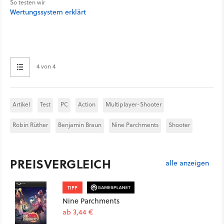
So testen wir
Wertungssystem erklärt
4 von 4
Artikel
Test
PC
Action
Multiplayer-Shooter
Robin Rüther
Benjamin Braun
Nine Parchments
Shooter
PREISVERGLEICH
alle anzeigen
TIPP
Nine Parchments
ab 3,44 €