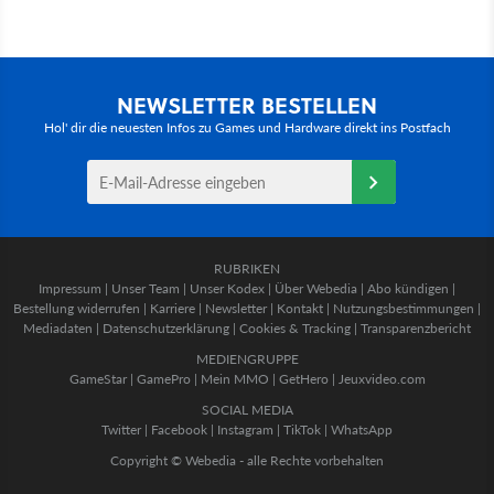
NEWSLETTER BESTELLEN
Hol' dir die neuesten Infos zu Games und Hardware direkt ins Postfach
RUBRIKEN
Impressum
|
Unser Team
|
Unser Kodex
|
Über Webedia
|
Abo kündigen
|
Bestellung widerrufen
|
Karriere
|
Newsletter
|
Kontakt
|
Nutzungsbestimmungen
|
Mediadaten
|
Datenschutzerklärung
|
Cookies & Tracking
|
Transparenzbericht
MEDIENGRUPPE
GameStar
|
GamePro
|
Mein MMO
|
GetHero
|
Jeuxvideo.com
SOCIAL MEDIA
Twitter
|
Facebook
|
Instagram
|
TikTok
|
WhatsApp
Copyright © Webedia - alle Rechte vorbehalten