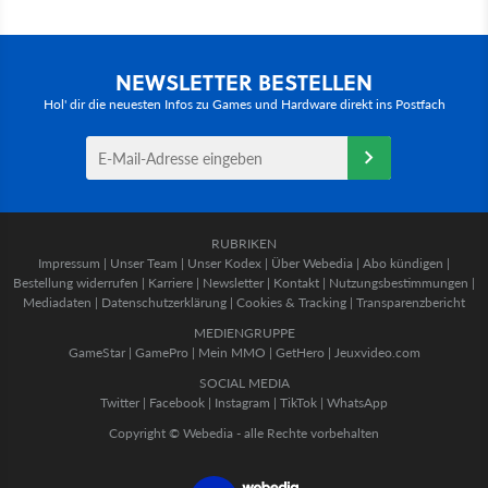
NEWSLETTER BESTELLEN
Hol' dir die neuesten Infos zu Games und Hardware direkt ins Postfach
RUBRIKEN
Impressum
|
Unser Team
|
Unser Kodex
|
Über Webedia
|
Abo kündigen
|
Bestellung widerrufen
|
Karriere
|
Newsletter
|
Kontakt
|
Nutzungsbestimmungen
|
Mediadaten
|
Datenschutzerklärung
|
Cookies & Tracking
|
Transparenzbericht
MEDIENGRUPPE
GameStar
|
GamePro
|
Mein MMO
|
GetHero
|
Jeuxvideo.com
SOCIAL MEDIA
Twitter
|
Facebook
|
Instagram
|
TikTok
|
WhatsApp
Copyright © Webedia - alle Rechte vorbehalten