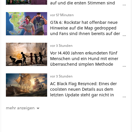
auf und die ersten Stimmen sind
schon wieder kritisch
vor 57 Minuten
GTA 6: Rockstar hat offenbar neue
Hinweise auf die Map gedropped
und Fans sind ihnen bereits auf der
Schliche
vor 3 Stunden
Vor 14.400 Jahren erkundeten fünf
Menschen und ein Hund mit einer
überraschend simplen Methode
eine tiefe Höhle und hinterließen
Spuren für die Ewigkeit
vor 3 Stunden
AC Black Flag Resynced: Eines der
coolsten neuen Details aus dem
letzten Update steht gar nicht in
den Patch Notes
mehr anzeigen