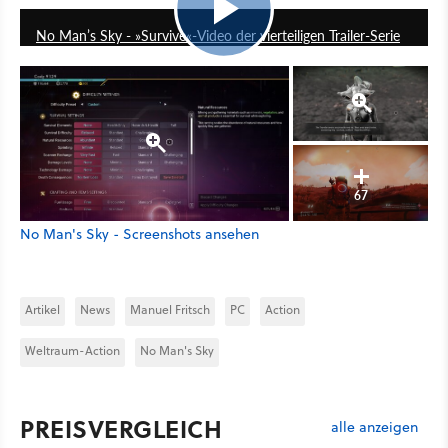
No Man’s Sky - »Survive«-Video der vierteiligen Trailer-Serie
67
No Man's Sky - Screenshots ansehen
Artikel
News
Manuel Fritsch
PC
Action
Weltraum-Action
No Man's Sky
PREISVERGLEICH
alle anzeigen