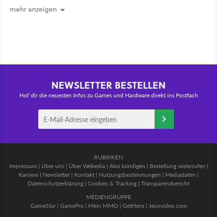
mehr anzeigen
NEWSLETTER BESTELLEN
Hol' dir die neuesten Infos zu Games und Hardware direkt ins Postfach
RUBRIKEN
Impressum
|
Über uns
|
Über Webedia
|
Abo kündigen
|
Bestellung widerrufen
|
Karriere
|
Newsletter
|
Kontakt
|
Nutzungsbestimmungen
|
Mediadaten
|
Datenschutzerklärung
|
Cookies & Tracking
|
Transparenzbericht
MEDIENGRUPPE
GameStar
|
GamePro
|
Mein MMO
|
GetHero
|
Jeuxvideo.com