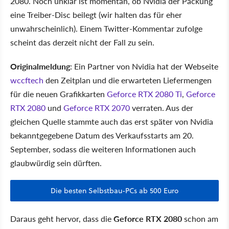
2080. Noch unklar ist momentan, ob Nvidia der Packung
eine Treiber-Disc beilegt (wir halten das für eher
unwahrscheinlich). Einem Twitter-Kommentar zufolge
scheint das derzeit nicht der Fall zu sein.
Originalmeldung
: Ein Partner von Nvidia hat der Webseite
wccftech
den Zeitplan und die erwarteten Liefermengen
für die neuen Grafikkarten
Geforce RTX 2080 Ti
,
Geforce
RTX 2080
und
Geforce RTX 2070
verraten. Aus der
gleichen Quelle stammte auch das erst später von Nvidia
bekanntgegebene Datum des Verkaufsstarts am 20.
September, sodass die weiteren Informationen auch
glaubwürdig sein dürften.
Die besten Selbstbau-PCs ab 500 Euro
Daraus geht hervor, dass die
Geforce RTX 2080
schon am