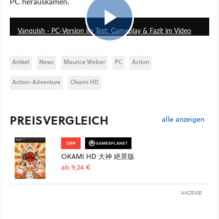
PC herauskamen.
5:46
Vanquish - PC-Version im Test: Gameplay & Fazit im Video
Artikel
News
Maurice Weber
PC
Action
Action-Adventure
Okami HD
PREISVERGLEICH
alle anzeigen
TIPP
OKAMI HD 大神 絶景版
ab 9,24 €
ANZEIGE