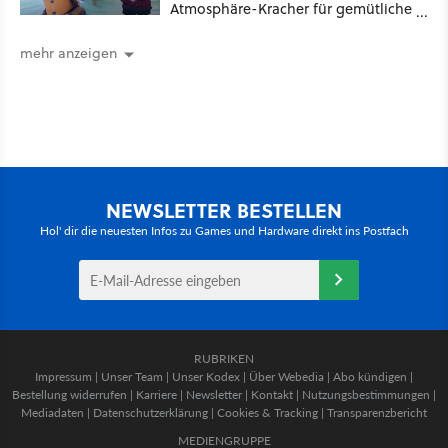
Atmosphäre-Kracher für gemütliche
Abende
mehr anzeigen
NEWSLETTER BESTELLEN
Hol' dir die neuesten Infos zu Games und Hardware direkt ins Postfach
RUBRIKEN
Impressum
|
Unser Team
|
Unser Kodex
|
Über Webedia
|
Abo kündigen
|
Bestellung widerrufen
|
Karriere
|
Newsletter
|
Kontakt
|
Nutzungsbestimmungen
|
Mediadaten
|
Datenschutzerklärung
|
Cookies & Tracking
|
Transparenzbericht
MEDIENGRUPPE