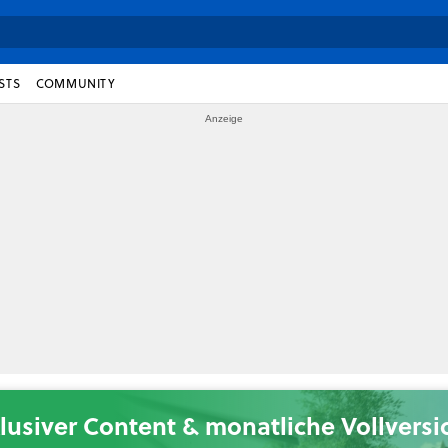
STS
COMMUNITY
lusiver Content & monatliche Vollvers