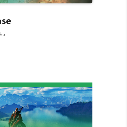
hse
pha