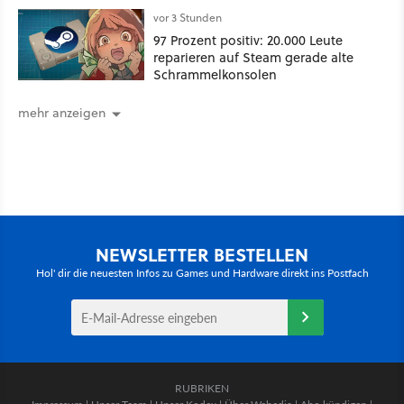
vorzufinden
vor 3 Stunden
97 Prozent positiv: 20.000 Leute
reparieren auf Steam gerade alte
Schrammelkonsolen
mehr anzeigen
NEWSLETTER BESTELLEN
Hol' dir die neuesten Infos zu Games und Hardware direkt ins Postfach
RUBRIKEN