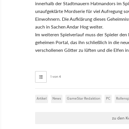
innerhalb der Stadtmauern Hatmandors im Spie
unaufgeklärte Mordserie für viel Aufregung s
Einwohnern. Die Aufklärung dieses Geheimnisse
auch in Sachen Andar Hog weiter.
Im weiteren Spielverlauf muss der Spieler de
geheimen Portal, das ihn schließlich in die neue
verschollenen Götter zu lüften und die Elfen 
1 von 4
Artikel
News
GameStar Redaktion
PC
Rollensp
zu den K