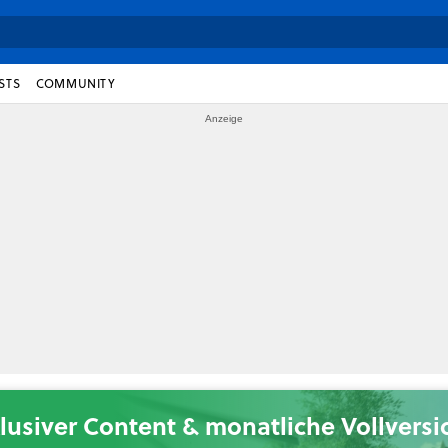
STS
COMMUNITY
lusiver Content & monatliche Vollvers