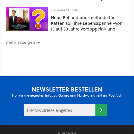
Abende
vor einer Stunde
Neue Behandlungsmethode für
Katzen soll ihre Lebensspanne »von
15 auf 30 Jahre verdoppeln« und
über 1.200 Kommentare setzen sich
kritisch damit auseinander
mehr anzeigen
NEWSLETTER BESTELLEN
Hol' dir die neuesten Infos zu Games und Hardware direkt ins Postfach
RUBRIKEN