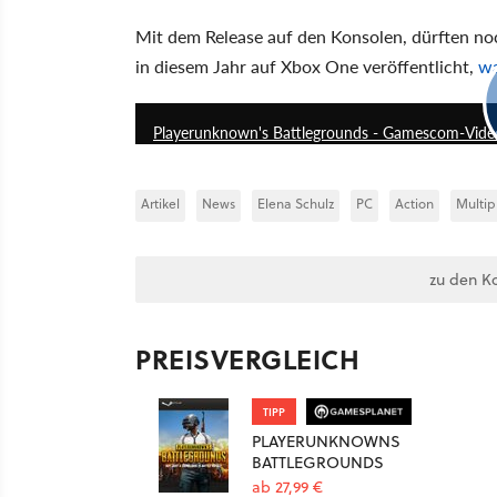
Mit dem Release auf den Konsolen, dürften n
in diesem Jahr auf Xbox One veröffentlicht,
wa
Playerunknown's Battlegrounds - Gamescom-Video
Artikel
News
Elena Schulz
PC
Action
Multip
zu den K
PREISVERGLEICH
TIPP
PLAYERUNKNOWNS
BATTLEGROUNDS
ab 27,99 €