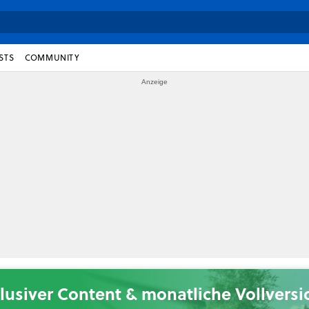
STS
COMMUNITY
lusiver Content & monatliche Vollvers