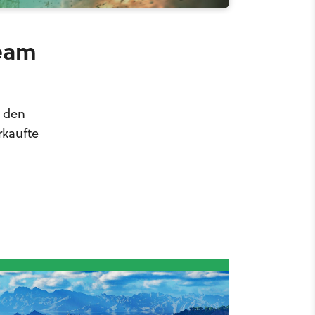
team
n den
rkaufte