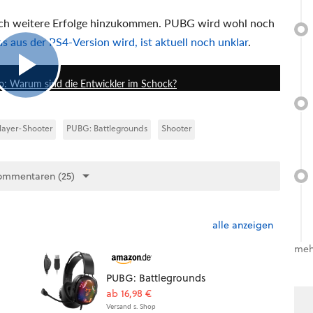
och weitere Erfolge hinzukommen. PUBG wird wohl noch
s aus der PS4-Version wird, ist aktuell noch unklar
.
10:30
: Warum sind die Entwickler im Schock?
layer-Shooter
PUBG: Battlegrounds
Shooter
ommentaren (25)
alle anzeigen
meh
PUBG: Battlegrounds
ab 16,98 €
Versand s. Shop