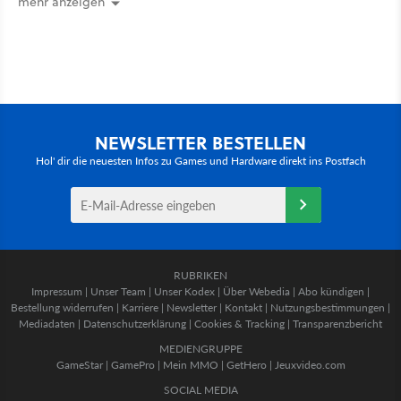
mehr anzeigen
NEWSLETTER BESTELLEN
Hol' dir die neuesten Infos zu Games und Hardware direkt ins Postfach
RUBRIKEN
Impressum
|
Unser Team
|
Unser Kodex
|
Über Webedia
|
Abo kündigen
|
Bestellung widerrufen
|
Karriere
|
Newsletter
|
Kontakt
|
Nutzungsbestimmungen
|
Mediadaten
|
Datenschutzerklärung
|
Cookies & Tracking
|
Transparenzbericht
MEDIENGRUPPE
GameStar
|
GamePro
|
Mein MMO
|
GetHero
|
Jeuxvideo.com
SOCIAL MEDIA