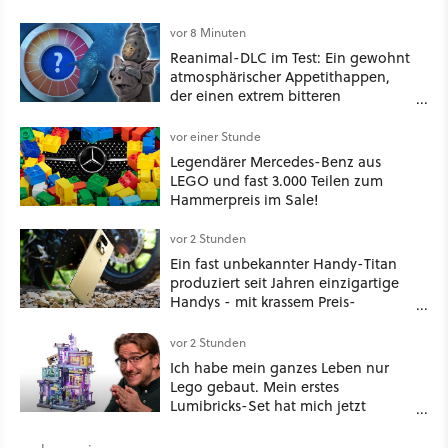
vor 8 Minuten
Reanimal-DLC im Test: Ein gewohnt
atmosphärischer Appetithappen,
der einen extrem bitteren
Nachgeschmack hinterlässt
vor einer Stunde
Legendärer Mercedes-Benz aus
LEGO und fast 3.000 Teilen zum
Hammerpreis im Sale!
vor 2 Stunden
Ein fast unbekannter Handy-Titan
produziert seit Jahren einzigartige
Handys - mit krassem Preis-
Leistungsverhältnis
vor 2 Stunden
Ich habe mein ganzes Leben nur
Lego gebaut. Mein erstes
Lumibricks-Set hat mich jetzt
nachhaltig beeindruckt: Game
Stack im Test